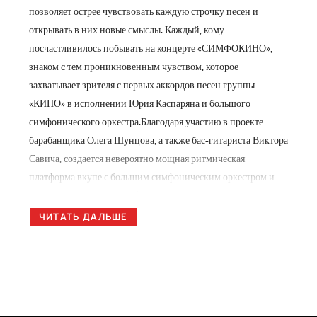
позволяет острее чувствовать каждую строчку песен и
открывать в них новые смыслы. Каждый, кому
посчастливилось побывать на концерте «СИМФОКИНО»,
знаком с тем проникновенным чувством, которое
захватывает зрителя с первых аккордов песен группы
«КИНО» в исполнении Юрия Каспаряна и большого
симфонического оркестра.Благодаря участию в проекте
барабанщика Олега Шунцова, а также бас-гитариста Виктора
Савича, создается невероятно мощная ритмическая
платформа вкупе с большим симфоническим оркестром и
гитарой Юрия Каспаряна!Зрителей ожидает большая
концертная программа, в которую войдут лучшие
ЧИТАТЬ ДАЛЬШЕ
композиции из репертуара группы «КИНО».Приглашаем вас
5 сентября на крышу ROOF PLACE – вы получите ни с чем
несравнимое удовольствие от музыки любимой группы с
потрясающим видом на город!