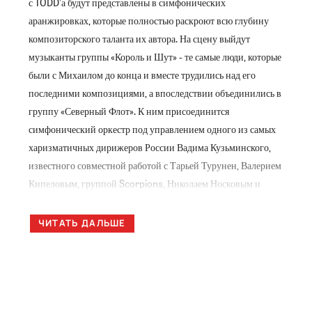
с TODD’а будут представлены в симфонических
аранжировках, которые полностью раскроют всю глубину
композиторского таланта их автора. На сцену выйдут
музыканты группы «Король и Шут» - те самые люди, которые
были с Михаилом до конца и вместе трудились над его
последними композициями, а впоследствии объединились в
группу «Северный Флот». К ним присоединится
симфонический оркестр под управлением одного из самых
харизматичных дирижеров России Вадима Кузьминского,
известного совместной работой с Тарьей Турунен, Валерием
Кипеловым, группой Scorpions, Николаем Носковым и
многими другими артистами. Фактически – это будет новый
взгляд не только на пластинку, но и на все творчество
ЧИТАТЬ ДАЛЬШЕ
группы «Король и Шут», давно уже признанной главным
музыкальным достоянием своей эпохи. На бис музыканты
исполнят блок из лучших хитов группы! На концерте
публику ждет уникальная визуальная постановка,
видеоряды, созданные специально для этого шоу, а в